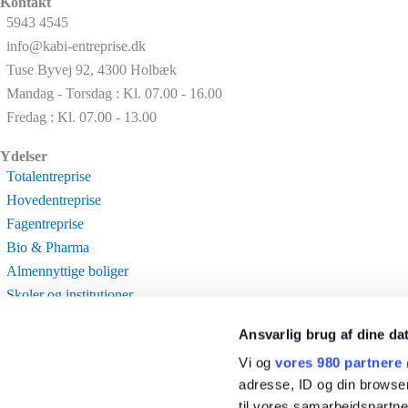
Kontakt
5943 4545
info@kabi-entreprise.dk
Tuse Byvej 92, 4300 Holbæk
Mandag - Torsdag : Kl. 07.00 - 16.00
Fredag : Kl. 07.00 - 13.00
Ydelser
Totalentreprise
Hovedentreprise
Fagentreprise
Bio & Pharma
Almennyttige boliger
Skoler og institutioner
Fredede bygninger
Ansvarlig brug af dine da
Links
Vi og
vores 980 partnere
Referencer
adresse, ID og din browser
FN's verdensmål
til vores samarbejdspartner