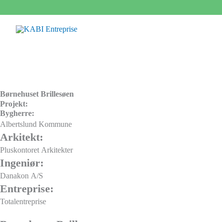
Gå
til
indholdet
Børnehuset Brillesøen
Projekt:
Bygherre:
Albertslund Kommune
Arkitekt:
Pluskontoret Arkitekter
Ingeniør:
Danakon A/S
Entreprise:
Totalentreprise