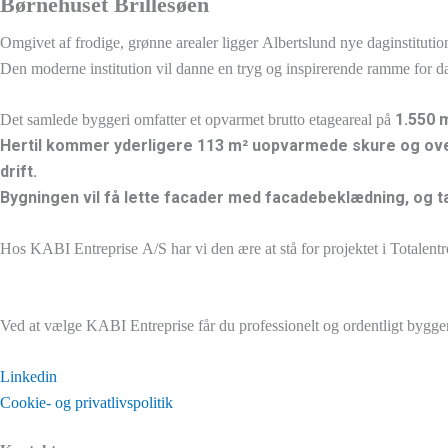
Børnehuset Brillesøen
Omgivet af frodige, grønne arealer ligger Albertslund nye daginstitutio
Den moderne institution vil danne en tryg og inspirerende ramme for da
1.550 
Det samlede byggeri omfatter et opvarmet brutto etageareal på
Hertil kommer yderligere 113
m² uopvarmede skure og ove
drift.
Bygningen vil få lette facader med facadebeklædning, og ta
Hos KABI Entreprise A/S har vi den ære at stå for projektet i Totalentr
Ved at vælge KABI Entreprise får du professionelt og ordentligt byggeri
Linkedin
Cookie- og privatlivspolitik