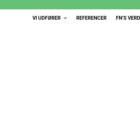
VI UDFØRER
REFERENCER
FN’S VER