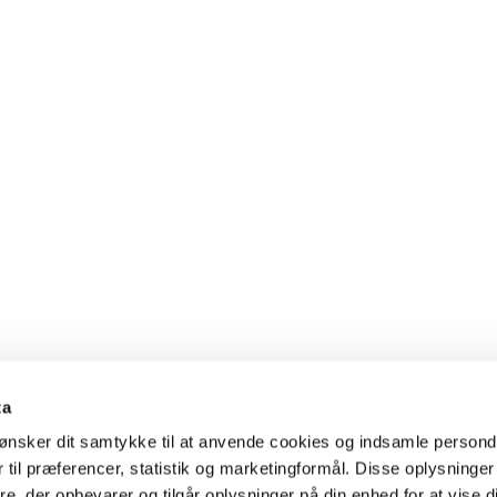
ta
ønsker dit samtykke til at anvende cookies og indsamle persond
 til præferencer, statistik og marketingformål. Disse oplysninger
e, der opbevarer og tilgår oplysninger på din enhed for at vise d