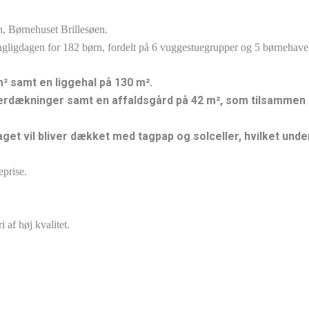
n, Børnehuset Brillesøen.
gligdagen for 182 børn, fordelt på 6 vuggestuegrupper og 5 børnehavegr
m² samt en liggehal på 130
m².
rdækninger samt en affaldsgård på 42
m², som tilsammen s
get vil bliver dækket med tagpap og solceller, hvilket und
eprise.
 af høj kvalitet.