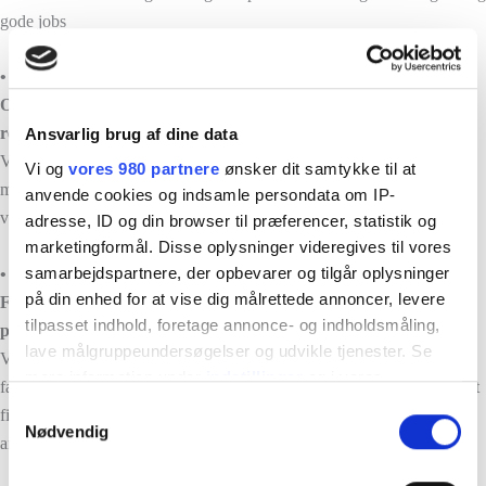
gode jobs
• Verdensmål nr. 5
Opnå ligestilling mellem kønnene og styrke kvinders og pigers
rettigheder og muligheder.
Ansvarlig brug af dine data
Vi vil forsat arbejde for diversitet i vores sammensætning af
Vi og
vores 980 partnere
ønsker dit samtykke til at
medarbejdere på byggepladser, i vores administration, i ledelsen og på
anvende cookies og indsamle persondata om IP-
vores byggepladser
adresse, ID og din browser til præferencer, statistik og
marketingformål. Disse oplysninger videregives til vores
samarbejdspartnere, der opbevarer og tilgår oplysninger
• Verdensmål nr. 8
på din enhed for at vise dig målrettede annoncer, levere
Fremme vedvarende, inklusiv og bæredygtig vækst, fuld og
tilpasset indhold, foretage annonce- og indholdsmåling,
produktiv beskæftigelse samt anstændigt arbejde til alle.
lave målgruppeundersøgelser og udvikle tjenester. Se
Vi vil stå på mål for, at alle vore ansatte til stadighed får tilført de
mere information under
indstillinger
og i vores
faglige og personlige kompetencer der gør, at de har muligheden for at
persondatapolitik. Du kan altid trække dit samtykke
S
finde varig beskæftigelse hos os eller i branchen, ligesom vi fortsat vil
tilbage eller ændre indstillinger fra vores
Nødvendig
a
ansætte sårbare unge fra lokalsamfundet, flexjobbere og praktikanter
"Cookiedeklaration", eller ved at trykke på "Privacy
m
trigger" ikonet.