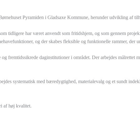
 Børnehuset Pyramiden i Gladsaxe Kommune, herunder udvikling af tilhør
om tidligere har været anvendt som fritidshjem, og som gennem projekt
havefunktioner, og der skabes fleksible og funktionelle rammer, der u
 og fremtidssikrede daginstitutioner i området. Der arbejdes målrettet m
ejdes systematisk med bæredygtighed, materialevalg og et sundt indekl
 af høj kvalitet.