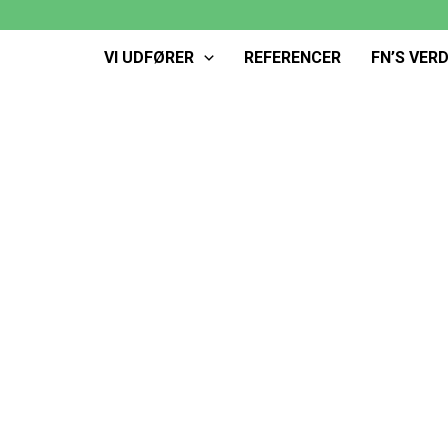
VI UDFØRER
REFERENCER
FN’S VER