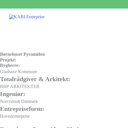
Gå
til
indholdet
Børnehuset Pyramiden
Projekt:
Bygherre:
Gladsaxe Kommune
Totalrådgiver & Arkitekt:
BBP ARKITEKTER
Ingeniør:
Norconsult Danmark
Entrepriseform:
Hovedentreprise